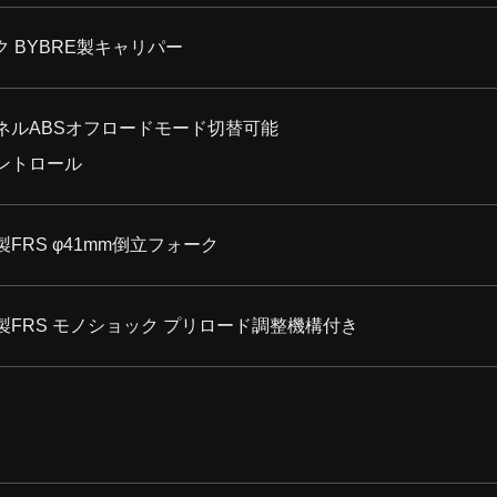
ク BYBRE製キャリパー
ネルABSオフロードモード切替可能
ントロール
FRS φ41mm倒立フォーク
FRS モノショック プリロード調整機構付き