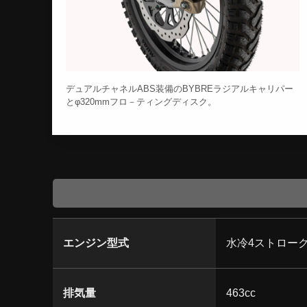
デュアルチャネルABS装備のBYBREラジアルキャリパー
とφ320mmフロ－ティングディスク。
エンジン型式
水冷4ストローク
排気量
463cc