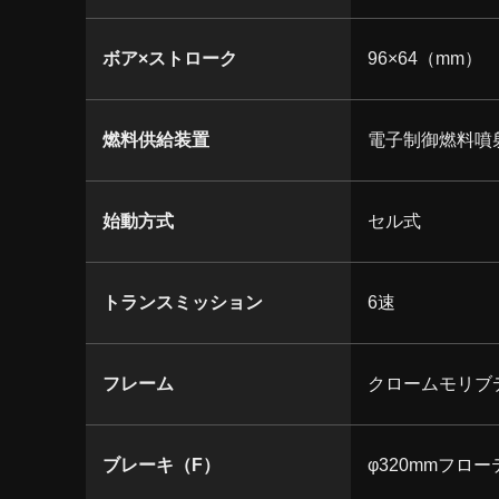
ボア×ストローク
96×64（mm）
燃料供給装置
電子制御燃料噴射
始動方式
セル式
トランスミッション
6速
フレーム
クロームモリブ
ブレーキ（F）
φ320mmフロ