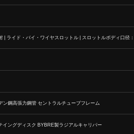
 | ライド・バイ・ワイヤスロットル | スロットルボディ口径：
デン鋼高張力鋼管 セントラルチューブフレーム
ーテイングディスク BYBRE製ラジアルキャリパー